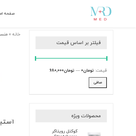
صفحه اص
خانه
»
منس
فیلتر بر اساس قیمت
قيمت:
تومان0
—
تومان680,000
صافی
محصولات ویژه
آستین
کوکتل رویتاکر