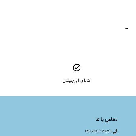
→
کالای اورجینال
تماس با ما
2979 937 0937