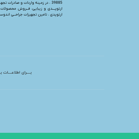
39885 ، در زمینه واردات و صادرات تجه
ارتوپــــدی و زیبایی، فـــروش محصولات 
ارتوپدی ، تامین تجهیزات جراحـــی اندوسرج
بــــرای اطلاعــــات 