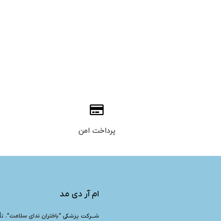
پرداخت امن
ام آر دی مد
شـــرکت پزشکی “
باختران ندای سلامت