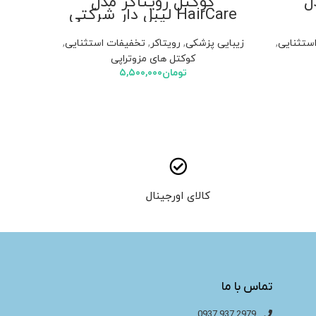
ل
کوکتل رویتاکر مدل
HairCare لیبل دار شرکتی
ستثنایی
,
زیبایی پزشکی
,
رویتاکر
,
تخفیفات استثنایی
,
کوکتل های مزوتراپی
تومان
۵,۵۰۰,۰۰۰
کالای اورجینال
تماس با ما
2979 937 0937