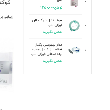
500
کوکتل ر
تومان
۱,۲۵۰,۰۰۰
زیبایی پ
سوند نازال بزرگسالان
فوژان طب
تماس بگیرید
مدار بیهوشی بگدار
شفاف بزرگسال همراه
لوله اضافی فوژان طب
تماس بگیرید