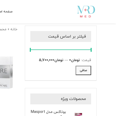
صفحه اص
خانه
»
محص
فیلتر بر اساس قیمت
قيمت:
تومان0
—
تومان5,700,000
صافی
محصولات ویژه
بوتاکس مدل Masport