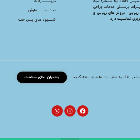
دربـــــــــاره ما
“، تأسیس 1389، به شــــماره ثبت
یــــزات پزشــــکی، خدمات جراحی
ثبت ســـــــفارش
زیبایی ، پروتز های زیبایی و
ری فعالــــیت دارد.
شــــیوه های پـــرداخت
بیشتر لطفا به سایــــت ما مراجــــعه کنید
باختران ندای سلامت