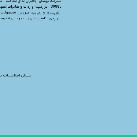
شـــرکت پزشکی “
باختران ندای سلامت
39885 ، در زمینه واردات و صادرات تجه
ارتوپــــدی و زیبایی، فـــروش محصولات 
ارتوپدی ، تامین تجهیزات جراحـــی اندوسرج
بــــرای اطلاعــــات 