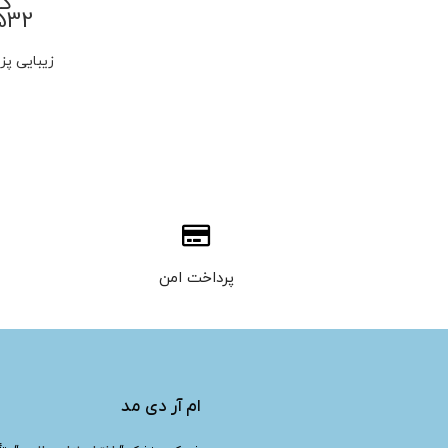
کو
زیبایی پ
پرداخت امن
ام آر دی مد