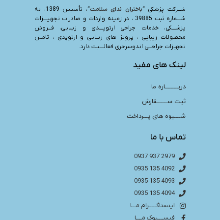
شـــرکت پزشکی “
باختران ندای سلامت
“، تأسیس 1389، به
شــــماره ثبت 39885 ، در زمینه واردات و صادرات تجهیــــزات
پزشــــکی، خدمات جراحی ارتوپــــدی و زیبایی، فـــروش
محصولات زیبایی ، پروتز های زیبایی و ارتوپدی ، تامین
تجهیزات جراحـــی اندوسرجری فعالــــیت دارد.
لینک های مفید
دربـــــــــاره ما
ثبت ســـــــفارش
شــــیوه های پـــرداخت
تماس با ما
2979 937 0937
4092 135 0935
4093 135 0935
4094 135 0935
اینستاگـــــرام مـــا
فیســــبوک مــــا