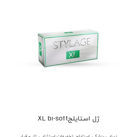
ژل استایلجXL bi-soft
زیبایی پزشکی
,
استایلج
,
تخفیفات استثنایی
,
ژل و فیلر