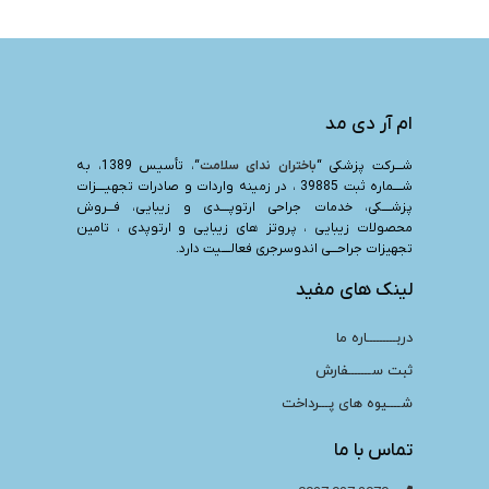
ام آر دی مد
شـــرکت پزشکی “
باختران ندای سلامت
“، تأسیس 1389، به
شــــماره ثبت 39885 ، در زمینه واردات و صادرات تجهیــــزات
پزشــــکی، خدمات جراحی ارتوپــــدی و زیبایی، فـــروش
محصولات زیبایی ، پروتز های زیبایی و ارتوپدی ، تامین
تجهیزات جراحـــی اندوسرجری فعالــــیت دارد.
لینک های مفید
دربـــــــــاره ما
ثبت ســـــــفارش
شــــیوه های پـــرداخت
تماس با ما