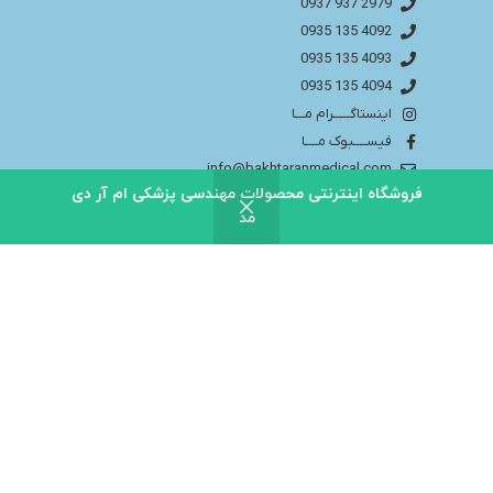
2979 937 0937
4092 135 0935
4093 135 0935
4094 135 0935
اینستاگـــــرام مـــا
فیســــبوک مــــا
info@bakhtaranmedical.com
فروشگاه اینترنتی محصولات مهندسی پزشکی ام آر دی
مد
بــــرای اطلاعــــات بیشتر لطفا به سایــــت ما مراجــــعه
کنید
باختران ندای سلامت