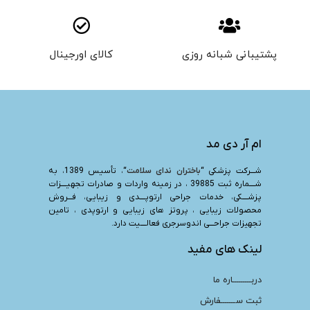
پشتیبانی شبانه روزی
کالای اورجینال
ام آر دی مد
شـــرکت پزشکی “
باختران ندای سلامت
“، تأسیس 1389، به
شــــماره ثبت 39885 ، در زمینه واردات و صادرات تجهیــــزات
پزشــــکی، خدمات جراحی ارتوپــــدی و زیبایی، فـــروش
محصولات زیبایی ، پروتز های زیبایی و ارتوپدی ، تامین
تجهیزات جراحـــی اندوسرجری فعالــــیت دارد.
لینک های مفید
دربـــــــــاره ما
ثبت ســـــــفارش