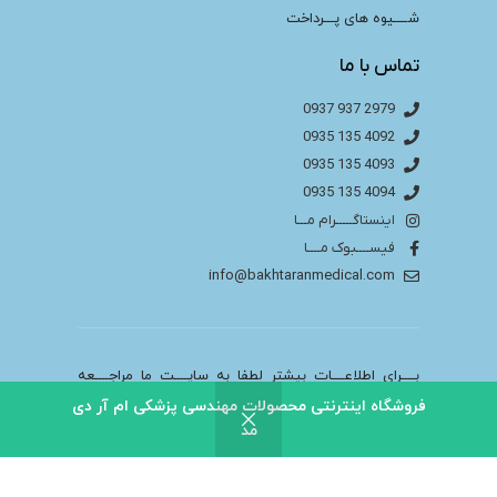
شــــیوه های پـــرداخت
تماس با ما
2979 937 0937
4092 135 0935
4093 135 0935
4094 135 0935
اینستاگـــــرام مـــا
فیســــبوک مــــا
info@bakhtaranmedical.com
بــــرای اطلاعــــات بیشتر لطفا به سایــــت ما مراجــــعه
کنید
فروشگاه اینترنتی محصولات مهندسی پزشکی ام آر دی
مد
باختران ندای سلامت