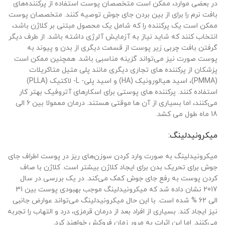
در بعضی موارد، ممکن است متخصصان پوست استفاده از پرکننده‌های
بافت نرم را برای از بین بردن جای جوش توصیه کنند. متخصصان پوست
ممکن است یک پرکننده را که شامل یک محصول مبتنی بر کلاژن باشد،
انتخاب کنند که شاید نیاز به آزمایش آلرژی داشته باشد. از طرف دیگر
گرفتن بافت چربی زیر پوست از قسمت دیگری از بدن و پیوند به
پوست صورت نیز می‌تواند گزینه مناسبی باشد. همچنین ممکن است
پزشکان از پرکننده های تجاری دیگری مانند پلی متیل متاکریلات
(PMMA)، اسید هیالورونیک (HA) و اسید پلی- L- لاکتیک (PLLA)
استفاده کنند. پرکننده های پوستی برای اسکارهای آتروفیک بهتر کار
می‌کنند، اما بسیاری از آن ها موقتی هستند. درمان معمولا بین 6 الی
18 ماه طول می کشد.
میکرونیدلینگ:
میکرونیدلینگ به صورت وارد کردن سوزن‌های ریز در پوست اطراف جای
جوش برای تحریک بدن برای ایجاد کلاژن بیشتر است. کلاژن با صاف
کردن پوست به رفع جای جوش کمک می‌کند. در یک بررسی در سال
2017 نشان داده شد که میکرونیدلینگ موجب بهبودی پوست بین 31
الی 62 % شده است. با این حال میکرونیدلینگ می‌تواند عوارض جانبی
نیز ایجاد کند. بسیاری از افراد بعد از درمان قرمزی، درد و التهاب را تجربه
می‌کنند. اما این اثرات به مرور زمان فروکش خواهند کرد.