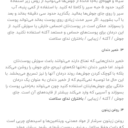
سیاه و قهوه‌ای به‌جا مانده از جوش‌ها می‌توانید از روش زیر استفاده
کنید: حدود ۵ حبه سیر را کاملا له‌ کنید. با استفاده از کمی پنبه، آب
سیر را روی جای جوش‌ها بمالید. بگذارید حدود سی دقیقه بماند و بعد
با آب بشویید. اگر سیر مدت زیادی روی پوست بماند می‌تواند پوست
را بسوزاند. ممکن است در پوست‌تان احساس خارش یا سوزش کنید. از
این درمان برای پوست‌های حساس و مستعد آکنه استفاده نکنید. جای
جوش / آکنه / زیبایی / باختران ندای سلامت
۱۳. خمیر دندان
خمیر دندان‌هایی که نعناع دارند می‌توانند باعث سوزش پوست‌تان
شوند. اما خمیر دندان نه‌تنها لکه‌های تیره‌ی جای جوش را روشن می‌کند
بلکه با کوچک کردن جوش‌ها، روند درمان آنها را نیز تسریع می‌بخشد. با
این حال ما توصیه نمی‌کنیم که از خمیر دندان به عنوان یک درمان
خانگی برای جوش‌هایتان استفاده کنید چون می‌تواند به‌راحتی پوست را
بسوزاند و آسیبی که وارد می‌کند بیشتر از فایده‌های آن است. جای
جوش / آکنه / زیبایی /
باختران ندای سلامت
۱۴. روغن زیتون
روغن زیتون سرشار از مواد معدنی، ویتامین‌ها و اسیدهای چربی است
که باعث حفظ سلامتی و نرمی پوست شما می‌شود. بیشتر موارد