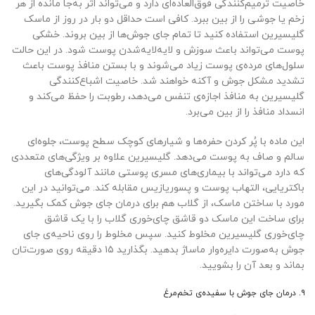
خاصیت ترمیم‌کنندگی فوق‌العاده‌ای دارد و می‌تواند اثر به‌جا مانده از هر
زخم یا جوشی را از بین ببرد. کافی است حداقل دو بار در روز از ماسک
گلیسیرین استفاده کنید تا تمام جای جوش‌ها از بین بروند. خشکی
پوست می‌تواند باعث سوزش و لایه‌لایه‌شدن پوست شود. در این حالت
سلول‌های مرده‌ی پوست زیاد می‌شوند و با بستن منافذ پوست باعث
تشدید مشکل جوش و آکنه خواهند شد. خاصیت اشباع‌کنندگی
گلیسیرین به منافذ اجازه‌ی تنفس می‌دهد، رطوبت را حفظ می‌کند و
انسداد منافذ را از بین می‌برد.
این ماده با پُر کردن حفره‌ها و شیارهای کوچک سطح پوست، جلوه‌ای
سالم و صاف به پوست می‌دهد. گلیسیرین علاوه بر ویژگی‌های متعددی
که دارد می‌تواند با بیماری‌های مسری پوستی مانند آلودگی‌های
باکتریایی، التهاب پوست و پسوریازیس مقابله کند. می‌توانید در این
مورد با ساختن ماسک، از گلاب هم برای درمان جای جوش کمک بگیرید.
برای ساخت این ماسک دو قاشق چای‌خوری گلاب را با یک قاشق
چای‌خوری گلیسیرین مخلوط کنید. سپس مخلوط را روی ناحیه‌ی جای
جوش به‌صورت دایره‌وار ماساژ بدهید. بگذارید ۱۵ دقیقه روی صورت‌تان
بماند و بعد آن را بشویید.
۹. درمان جای جوش با سفیده‌ی تخم‌مرغ