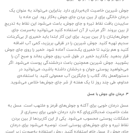
جوش شیرین خاصیت لایه‌برداری دارد. بنابراین می‌تواند به عنوان یک
درمان خانگی برای از بین بردن جای جوش به‌کار رود. این ماده با
ساییدن بافت نقاط تیره و جای جوش، باعث می‌شود این نقاط به تدریج
از بین بروند. اگر مرتب از آن استفاده کنید می‌توانید به‌سرعت جای
جوش‌هایتان را از بین ببرید. برای این کار ابتدا باید خمیری از بی‌کربنات
سدیم تهیه کنید. جوش‌ شیرین را در ظرفی بریزید، کمی آب اضافه
کنید و هم بزنید تا خمیری یک‌دست آماده شود. خمیر را روی جای جوش
قرار بدهید. بگذارید خمیر در طول شب روی جوش بماند و صبح آن را
بشویید. جوش شیرین همچنین باعث درخشندگی پوست می‌شود. اگر
می‌خواهید پوستی جوان و درخشان داشته باشید، می‌توانید در
دستور‌العمل بالا، گلاب را جایگزین آب معمولی کنید. با استفاده‌ی
مداوم، طی چند روز تا یک هفته از شر جای جوش‌ها خلاص می‌شوید.
۳. درمان جای جوش با عسل
عسل درمان خوبی برای آکنه و جوش‌های قرمز و ملتهب است. عسل به
علت خاصیت ضدباکتری‌ای که دارد درمان خوبی برای بسیاری از
مشکلات پوستی محسوب می‌شود. یکی از این کاربردها از بین بردن
نقاط تیره و جای جوش‌های پوستی است. توصیه می‌شود برای درمان
جای جوش از عسل خام استفاده کنید. روش استفاده به‌صورت زیر است.