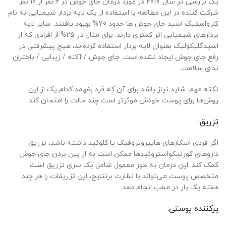
یک بررسی در سال 2017 در مورد درمان جای جوش در 6 نفر از 10 نفر
شرکت کننده در این مطالعه با استفاده از یک لایه بردار شیمیایی به نام
کلرواستیک اسید جای جوش ها حدود 70% بهبود یافتند. سایر لایه
بردارهای شیمیایی اثر کمتری دارند. برای مثال در 25% از افرادی که از
اسیدگلیکولیک بعنوان لایه بردار استفاده کرده‌اند، هیچ پیشرفتی در
رفع جای جوش ایجاد نشده است. جای جوش / آکنه / زیبایی / باختران
ندای سلامت
نکته مهم: شاید نیاز باشد برای آن که فرد بفهمد کدام یک از این
روش‌ها برای پوست خودش موثرتر است چند حالت را امتحان کند.
تزریق:
اگر فردی اسکارهای هایپروتروفیک یا کلوئید داشته باشد، تزریق
داروهای کورتیکواستروئیدها ممکن است به از بین بردن جای جوش
کمک کند. این درمان به طور معمول شامل یک سری تزریق است.
متخصص پوست می‌تواند با نظارت برنتایج، این تزریقات را هر چند
هفته یک بار در مطب انجام دهد.
پرکننده پوستی: