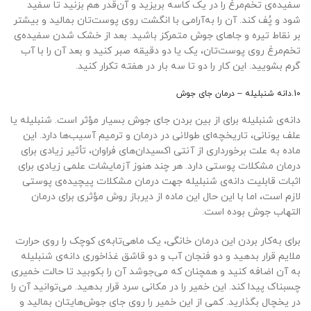
سفیده‌ی تخم‌مرغ را در یک کاسه بریزید و آن‌قدر هم بزنید تا سفید
شود و پُف کند. آن را به‌آرامی با انگشت روی پوست‌تان بمالید و بیشتر
بر نقاط تیره و جاهای جوش متمرکز باشید. بعد از خشک شدن سفیده‌ی
تخم‌مرغ روی پوست‌تان، یک یا دو دقیقه صبر کنید و بعد آن را با آب
گرم بشویید. این کار را دو تا سه بار در هفته تکرار کنید.
10.دانه شنبلیله – درمان جای جوش
دانه‌ی شنبلیله برای از بین بردن جای جوش بسیار مؤثر است. شنبلیله یا
علف یونانی، تاریخچه‌ای طولانی در درمان و ترمیم آسیب‌ها دارد. این
ماده به علت برخورداری از آنتی‌ اکسیدان‌های فراوان، تأثیر زیادی برای
درمان مشکلات پوستی دارد. هر چند هنوز آزمایشات علمی زیادی برای
اثبات قابلیت دانه‌ی شنبلیله جهت درمان مشکلات پیچیده‌ی پوستی
لازم است، اما با این حال این ماده از دیرباز روش مؤثری برای درمان
التهاب جوش بوده است.
برای به‌کار بردن این درمان خانگی، یک ماهی‌تابه‌ی کوچک را روی حرارت
ملایم قرار بدهید و دو فنجان آب و دو قاشق غذاخوری دانه‌ی شنبلیله
به آن اضافه کنید و همچنان که می‌جوشد آن را بکوبید تا حالت خمیری
چسبناک پیدا کند. این خمیر را در مکانی سرد قرار بدهید‌. می‌توانید آن را
در یخچال بگذارید. کمی‌ از این خمیر را روی جای جوش‌هایتان بمالید و