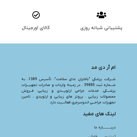
پشتیبانی شبانه روزی
کالای اورجینال
ام آر دی مد
شـــرکت پزشکی “
باختران ندای سلامت
“، تأسیس 1389، به
شــــماره ثبت 39885 ، در زمینه واردات و صادرات تجهیــــزات
پزشــــکی، خدمات جراحی ارتوپــــدی و زیبایی، فـــروش
محصولات زیبایی ، پروتز های زیبایی و ارتوپدی ، تامین
تجهیزات جراحـــی اندوسرجری فعالــــیت دارد.
لینک های مفید
دربـــــــــاره ما
ثبت ســـــــفارش