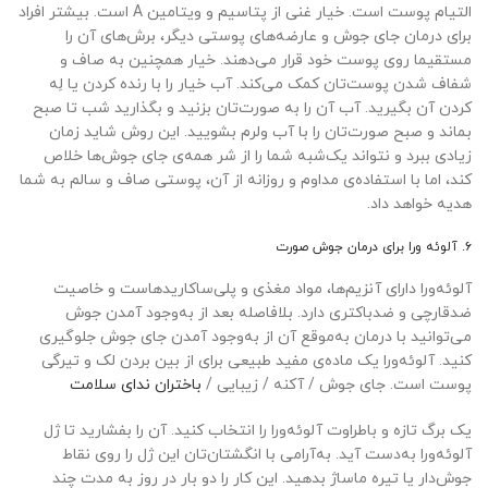
التیام پوست است. خیار غنی از پتاسیم و ویتامین A است. بیشتر افراد
برای درمان جای جوش و عارضه‌های پوستی دیگر، برش‌های آن را
مستقیما روی پوست خود قرار می‌دهند. خیار همچنین به صاف و
شفاف شدن پوست‌تان کمک می‌کند. آب خیار را با رنده کردن یا لِه
کردن آن بگیرید. آب آن را به صورت‌تان بزنید و بگذارید شب تا صبح
بماند و صبح صورت‌تان را با آب ولرم بشویید. این روش شاید زمان
زیادی ببرد و نتواند یک‌شبه شما را از شر همه‌ی جای جوش‌ها خلاص
کند، اما با استفاده‌ی مداوم و روزانه از آن، پوستی صاف و سالم به شما
هدیه خواهد داد.
۶. آلوئه‌ ورا برای درمان جوش صورت
آلوئه‌ورا دارای آنزیم‌ها، مواد مغذی و پلی‌ساکاریدهاست و خاصیت
ضدقارچی و ضدباکتری دارد. بلافاصله بعد از به‌وجود آمدن جوش
می‌توانید با درمان به‌موقع آن از به‌وجود آمدن جای جوش جلوگیری
کنید. آلوئه‌ورا یک ماده‌ی مفید طبیعی برای از بین بردن لک و تیرگی
پوست است. جای جوش / آکنه / زیبایی /
باختران ندای سلامت
یک برگ تازه و باطراوت آلوئه‌ورا را انتخاب کنید. آن را بفشارید تا ژل
آلوئه‌ورا به‌دست آید. به‌آرامی با انگشتان‌تان این ژل را روی نقاط
جوش‌دار یا تیره ماساژ بدهید. این کار را دو بار در روز به مدت چند