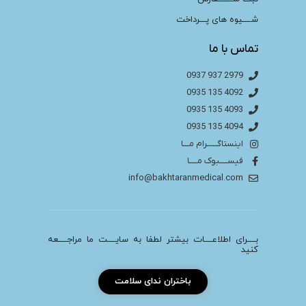
شــــیوه های پـــرداخت
تماس با ما
2979 937 0937
4092 135 0935
4093 135 0935
4094 135 0935
اینستاگـــــرام مـــا
فیســــبوک مــــا
info@bakhtaranmedical.com
بــــرای اطلاعــــات بیشتر لطفا به سایــــت ما مراجــــعه
کنید
باختران ندای سلامت